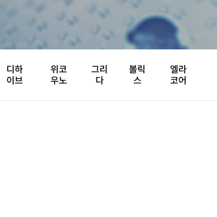
디하
위코
그리
볼릭
엘라
이브
우노
다
스
코어