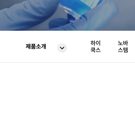
하이
노바
제품소개
쿡스
스템