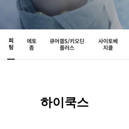
피
에토
큐어겔S/키오딘
사이토베
팅
좀
플러스
지클
하이쿡스